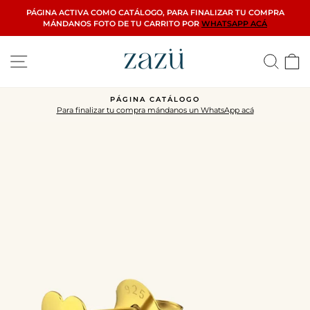
Ir
PÁGINA ACTIVA COMO CATÁLOGO, PARA FINALIZAR TU COMPRA
directamente
MÁNDANOS FOTO DE TU CARRITO POR
WHATSAPP ACÁ
al
contenido
Navegación
Busca
C
PÁGINA CATÁLOGO
Para finalizar tu compra mándanos un WhatsApp acá
diapositivas
pausa