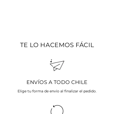
ARITO DE
CORAZÓN
BAÑADO EN ORO
Precio
$10.990
Precio
$3.990
habitual
SALE 64%
de
oferta
TE LO HACEMOS FÁCIL
ENVÍOS A TODO CHILE
Elige tu forma de envío al finalizar el pedido.