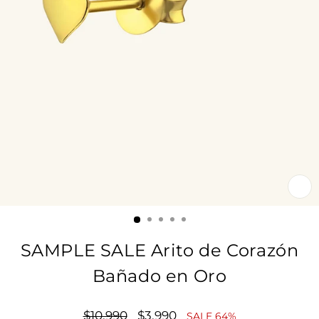
CE
(E
SAMPLE SALE Arito de Corazón
Bañado en Oro
Precio
$10.990
Precio
$3.990
SALE 64%