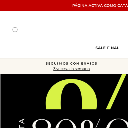
Ir
PÁGINA ACTIVA COMO CAT
directamente
al
contenido
Buscar
SALE FINAL
SEGUIMOS CON ENVIOS
3 veces a la semana
diapositivas
pausa