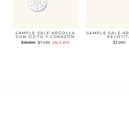
SAMPLE SALE ARGOLLA
SAMPLE SALE AR
CON OJITO Y CORAZÓN
PELOTIT
Precio
$18.990
Precio
$7.495
SALE 61%
$3.990
habitual
de
oferta