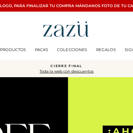
ÁLOGO, PARA FINALIZAR TU COMPRA MÁNDANOS FOTO DE TU C
Zazü
PRODUCTOS
PACKS
COLECCIONES
REGALOS
SIG
CIERRE FINAL
Toda la web con descuentos
diapositivas
pausa