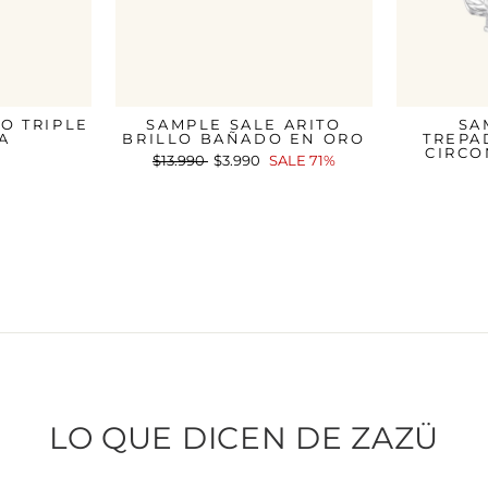
O TRIPLE
SAMPLE SALE ARITO
SA
A
BRILLO BAÑADO EN ORO
TREPA
CIRCO
Precio
$13.990
Precio
$3.990
SALE 71%
habitual
de
oferta
LO QUE DICEN DE ZAZÜ