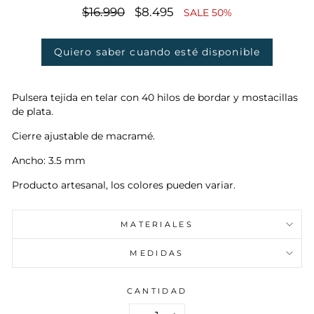
Precio
$16.990
Precio
$8.495
SALE 50%
habitual
de
oferta
Quiero saber cuando esté disponible
Pulsera tejida en telar con 40 hilos de bordar y mostacillas
de plata.
Cierre ajustable de macramé.
Ancho: 3.5 mm
Producto artesanal, los colores pueden variar.
MATERIALES
MEDIDAS
CANTIDAD