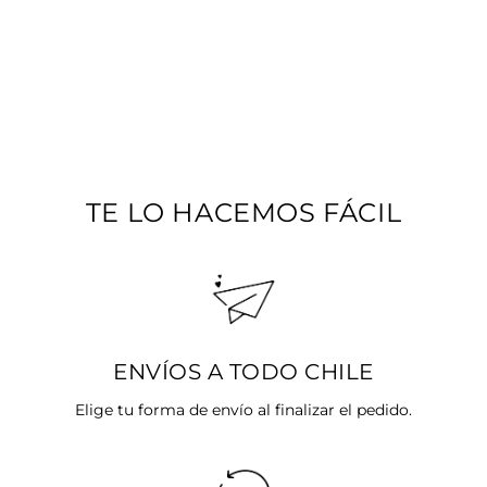
FINA NEGRO Y
BEIGE CON
MOSTACILLAS DE
PLATA
Precio
$16.990
Precio
$8.495
habitual
SALE 50%
de
oferta
TE LO HACEMOS FÁCIL
ENVÍOS A TODO CHILE
Elige tu forma de envío al finalizar el pedido.