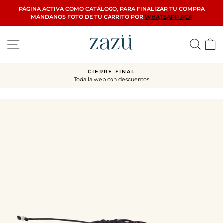
Ir
PÁGINA ACTIVA COMO CATÁLOGO, PARA FINALIZAR TU COMPRA
directamente
MÁNDANOS FOTO DE TU CARRITO POR
WHATSAPP ACÁ
al
contenido
Navegación
Busca
C
CIERRE FINAL
Toda la web con descuentos
diapositivas
pausa