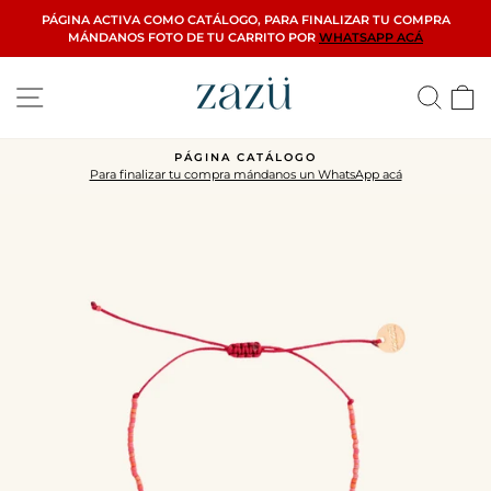
Ir
PÁGINA ACTIVA COMO CATÁLOGO, PARA FINALIZAR TU COMPRA
directamente
MÁNDANOS FOTO DE TU CARRITO POR
WHATSAPP ACÁ
al
contenido
Navegación
Busca
C
SEGUIMOS CON ENVIOS
cá
3 veces a la semana
diapositivas
pausa