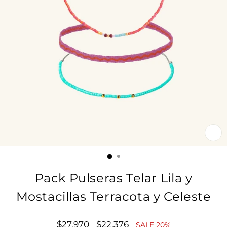
CE
(E
Pack Pulseras Telar Lila y
Mostacillas Terracota y Celeste
Precio
$27.970
Precio
$22.376
SALE 20%