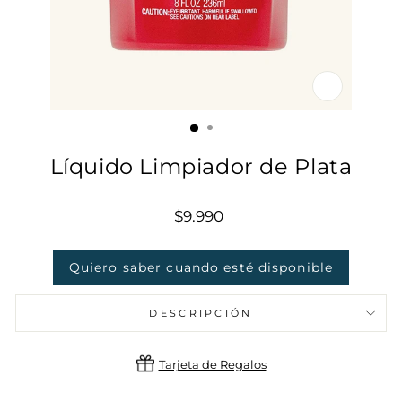
CERRAR
(ESC)
Líquido Limpiador de Plata
Precio
$9.990
habitual
Quiero saber cuando esté disponible
DESCRIPCIÓN
Tarjeta de Regalos