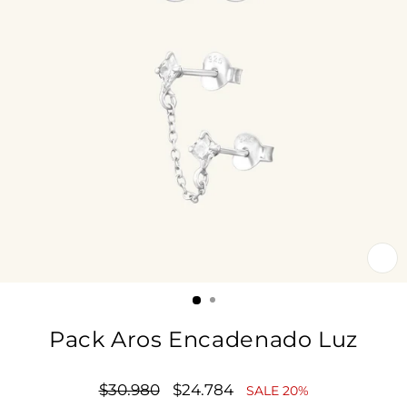
CE
(E
Pack Aros Encadenado Luz
Precio
$30.980
Precio
$24.784
SALE 20%
habitual
de