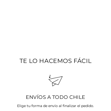
PACK AROS
ENCADENADO LUZ
Precio
$30.980
Precio
$24.784
habitual
SALE 20%
de
oferta
TE LO HACEMOS FÁCIL
ENVÍOS A TODO CHILE
Elige tu forma de envío al finalizar el pedido.