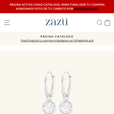
Ir
PÁGINA ACTIVA COMO CATÁLOGO, PARA FINALIZAR TU COMPRA
directamente
MÁNDANOS FOTO DE TU CARRITO POR
WHATSAPP ACÁ
al
contenido
Navegación
Busca
C
PÁGINA CATÁLOGO
Para finalizar tu compra mándanos un WhatsApp acá
diapositivas
pausa