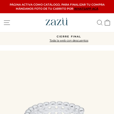
Ir
PÁGINA ACTIVA COMO CATÁLOGO, PARA FINALIZAR TU COMPRA
directamente
MÁNDANOS FOTO DE TU CARRITO POR
WHATSAPP ACÁ
al
contenido
Navegación
Busca
C
CIERRE FINAL
Toda la web con descuentos
diapositivas
pausa