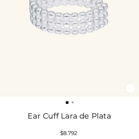
CE
(E
Ear Cuff Lara de Plata
Precio
$8.792
habitual