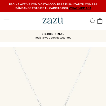
Ir
PÁGINA ACTIVA COMO CATÁLOGO, PARA FINALIZAR TU COMPRA
directamente
MÁNDANOS FOTO DE TU CARRITO POR
WHATSAPP ACÁ
al
contenido
Navegación
Busca
C
CIERRE FINAL
Toda la web con descuentos
diapositivas
pausa