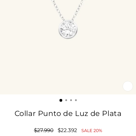
CE
(E
Collar Punto de Luz de Plata
Precio
$27.990
Precio
$22.392
SALE 20%
habitual
de