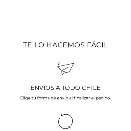
LUZ DE PLATA
Precio
$27.990
Precio
$22.392
habitual
SALE 20%
de
oferta
TE LO HACEMOS FÁCIL
ENVÍOS A TODO CHILE
Elige tu forma de envío al finalizar el pedido.