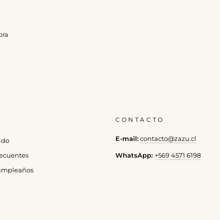
pra
CONTACTO
E-mail:
contacto@zazu.cl
ido
WhatsApp:
+569 4571 6198
ecuentes
cumpleaños