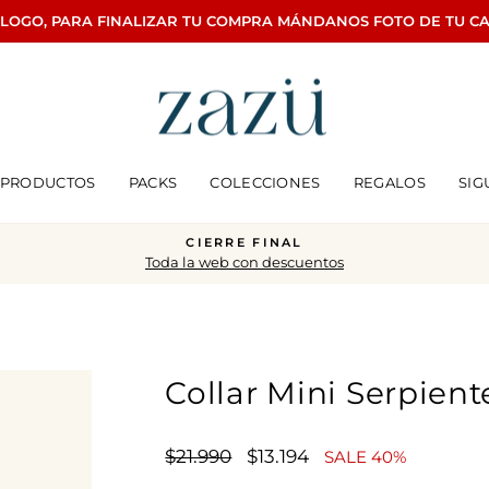
ÁLOGO, PARA FINALIZAR TU COMPRA MÁNDANOS FOTO DE TU C
PRODUCTOS
PACKS
COLECCIONES
REGALOS
SIG
CIERRE FINAL
Toda la web con descuentos
diapositivas
pausa
Collar Mini Serpien
Precio
Precio
$21.990
$13.194
SALE 40%
habitual
de