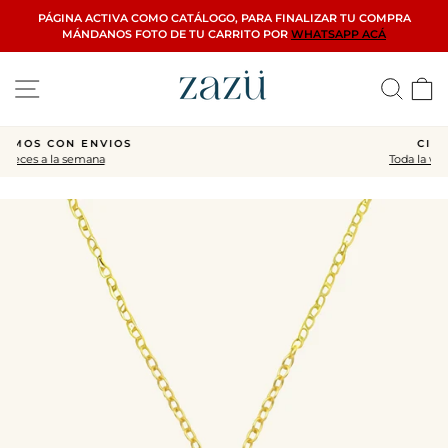
Ir
PÁGINA ACTIVA COMO CATÁLOGO, PARA FINALIZAR TU COMPRA
directamente
MÁNDANOS FOTO DE TU CARRITO POR
WHATSAPP ACÁ
al
contenido
Navegación
Busca
C
CIERRE FINAL
Toda la web con descuentos
diapositivas
pausa