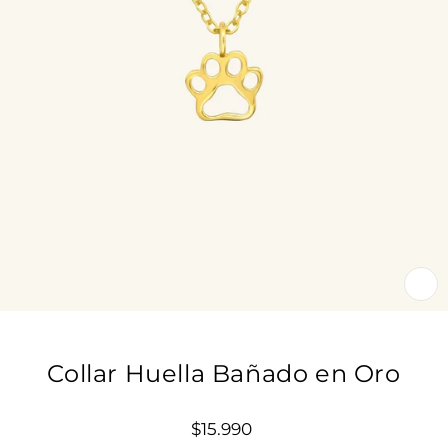
CE
(E
Collar Huella Bañado en Oro
Precio
$15.990
habitual