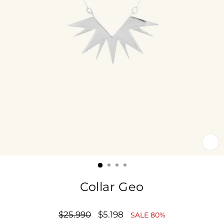
CE
(E
Collar Geo
Precio
$25.990
Precio
$5.198
SALE 80%
habitual
de