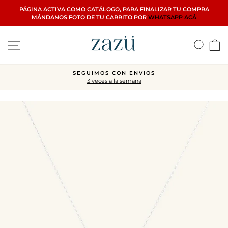
Ir
PÁGINA ACTIVA COMO CATÁLOGO, PARA FINALIZAR TU COMPRA
directamente
MÁNDANOS FOTO DE TU CARRITO POR
WHATSAPP ACÁ
al
contenido
Navegación
Busca
C
CIERRE FINAL
Toda la web con descuentos
diapositivas
pausa