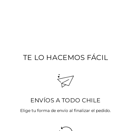
COLLAR GEO
Precio
$25.990
Precio
$5.198
habitual
SALE 80%
de
oferta
TE LO HACEMOS FÁCIL
ENVÍOS A TODO CHILE
Elige tu forma de envío al finalizar el pedido.