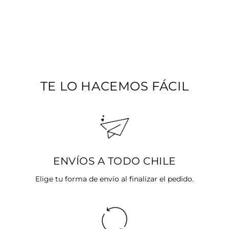
COLLAR CÍRCULO
ONYX
Precio
$25.990
Precio
$20.792
habitual
SALE 20%
de
oferta
TE LO HACEMOS FÁCIL
ENVÍOS A TODO CHILE
Elige tu forma de envío al finalizar el pedido.