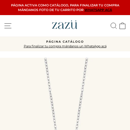
Ir
PÁGINA ACTIVA COMO CATÁLOGO, PARA FINALIZAR TU COMPRA
directamente
MÁNDANOS FOTO DE TU CARRITO POR
WHATSAPP ACÁ
al
contenido
Navegación
Busca
C
PÁGINA CATÁLOGO
Para finalizar tu compra mándanos un WhatsApp acá
diapositivas
pausa