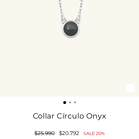
CE
(E
Collar Círculo Onyx
Precio
$25.990
Precio
$20.792
SALE 20%
habitual
de