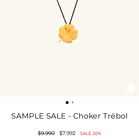
CE
(E
SAMPLE SALE - Choker Trébol
Precio
$9.990
Precio
$7.992
SALE 20%
habitual
de