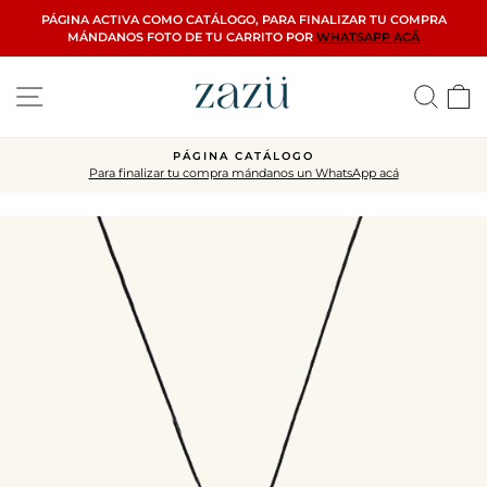
Ir
PÁGINA ACTIVA COMO CATÁLOGO, PARA FINALIZAR TU COMPRA
directamente
MÁNDANOS FOTO DE TU CARRITO POR
WHATSAPP ACÁ
al
contenido
Navegación
Busca
C
PÁGINA CATÁLOGO
Para finalizar tu compra mándanos un WhatsApp acá
diapositivas
pausa