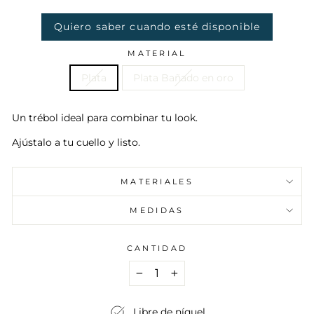
oferta
Quiero saber cuando esté disponible
MATERIAL
Plata
Plata Bañado en oro
Un trébol ideal para combinar tu look.
Ajústalo a tu cuello y listo.
MATERIALES
MEDIDAS
CANTIDAD
−
+
Libre de níquel