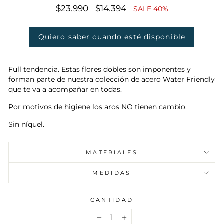
Precio
$23.990
Precio
$14.394
SALE 40%
habitual
de
oferta
Quiero saber cuando esté disponible
Full tendencia. Estas flores dobles son imponentes y
forman parte de nuestra colección de acero Water Friendly
que te va a acompañar en todas.
Por motivos de higiene los aros NO tienen cambio.
Sin níquel.
MATERIALES
MEDIDAS
CANTIDAD
−
+