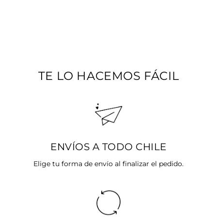
DE ACERO
Precio
$23.990
Precio
$14.394
habitual
SALE 40%
de
oferta
TE LO HACEMOS FÁCIL
ENVÍOS A TODO CHILE
Elige tu forma de envío al finalizar el pedido.