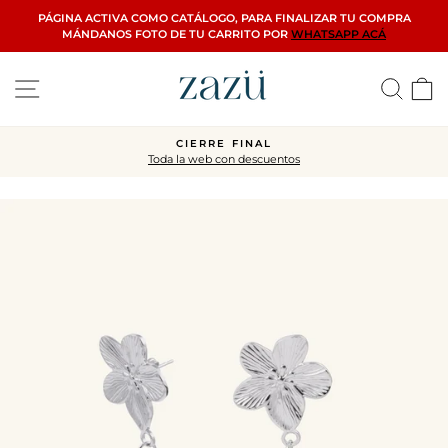
Ir
PÁGINA ACTIVA COMO CATÁLOGO, PARA FINALIZAR TU COMPRA
directamente
MÁNDANOS FOTO DE TU CARRITO POR
WHATSAPP ACÁ
al
contenido
Navegación
Busca
C
CIERRE FINAL
Toda la web con descuentos
diapositivas
pausa