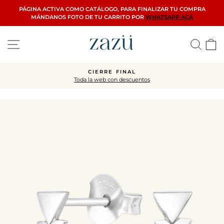
Ir
PÁGINA ACTIVA COMO CATÁLOGO, PARA FINALIZAR TU COMPRA
directamente
MÁNDANOS FOTO DE TU CARRITO POR
WHATSAPP ACÁ
al
contenido
Navegación
Busca
C
CIERRE FINAL
Toda la web con descuentos
diapositivas
pausa