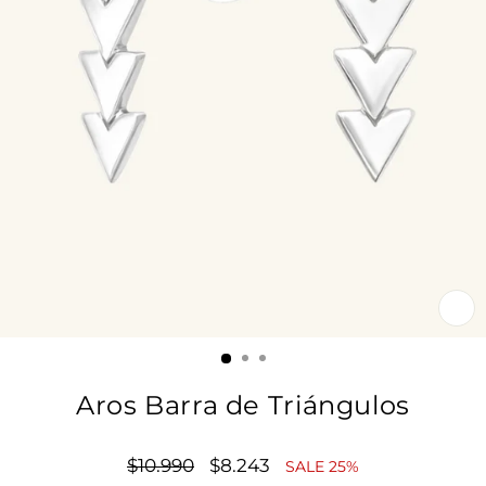
CE
(E
Aros Barra de Triángulos
Precio
$10.990
Precio
$8.243
SALE 25%
habitual
de