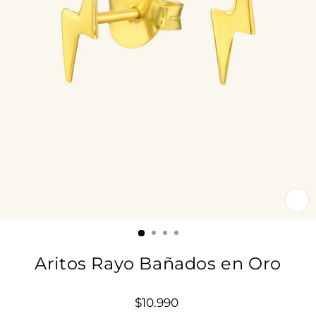
CE
(E
Aritos Rayo Bañados en Oro
Precio
$10.990
habitual