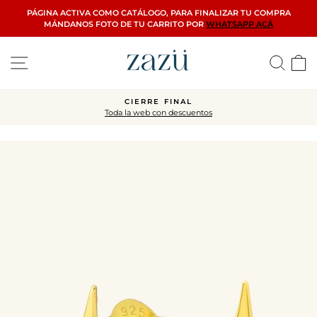
Ir
PÁGINA ACTIVA COMO CATÁLOGO, PARA FINALIZAR TU COMPRA
directamente
MÁNDANOS FOTO DE TU CARRITO POR
WHATSAPP ACÁ
al
contenido
Navegación
Busca
C
CIERRE FINAL
Toda la web con descuentos
diapositivas
pausa