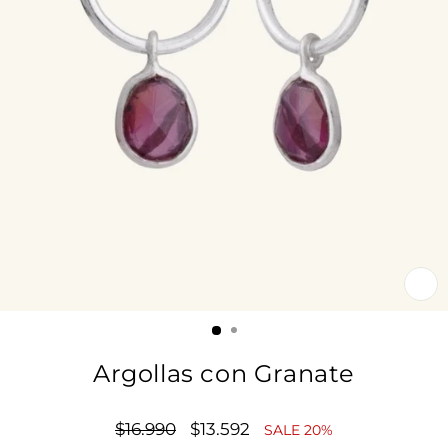
CE
(E
Argollas con Granate
Precio
$16.990
Precio
$13.592
SALE 20%
habitual
de