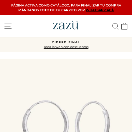
Ir
PÁGINA ACTIVA COMO CATÁLOGO, PARA FINALIZAR TU COMPRA
directamente
MÁNDANOS FOTO DE TU CARRITO POR
WHATSAPP ACÁ
al
contenido
Navegación
Busca
C
CIERRE FINAL
Toda la web con descuentos
diapositivas
pausa