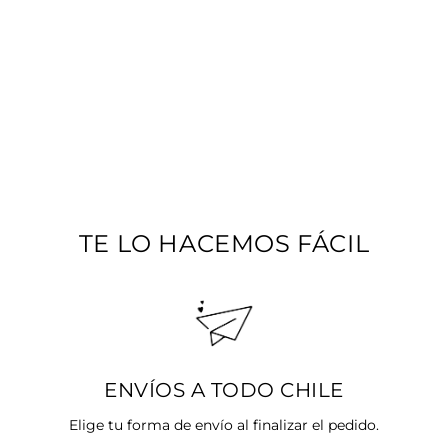
ARGOLLAS CON
GRANATE
Precio
$16.990
Precio
$13.592
habitual
SALE 20%
de
oferta
TE LO HACEMOS FÁCIL
ENVÍOS A TODO CHILE
Elige tu forma de envío al finalizar el pedido.