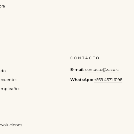
pra
CONTACTO
E-mail:
contacto@zazu.cl
ido
WhatsApp:
+569 4571 6198
ecuentes
cumpleaños
evoluciones