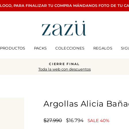
ÁLOGO, PARA FINALIZAR TU COMPRA MÁNDANOS FOTO DE TU C
PRODUCTOS
PACKS
COLECCIONES
REGALOS
SIG
CIERRE FINAL
Toda la web con descuentos
diapositivas
pausa
Argollas Alicia Bañ
Precio
Precio
$27.990
$16.794
SALE 40%
habitual
de