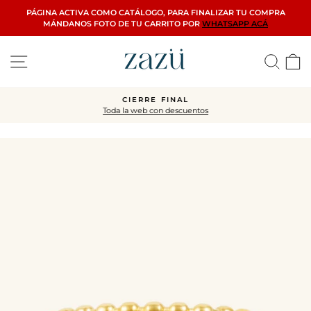
Ir
PÁGINA ACTIVA COMO CATÁLOGO, PARA FINALIZAR TU COMPRA
directamente
MÁNDANOS FOTO DE TU CARRITO POR
WHATSAPP ACÁ
al
contenido
Navegación
Busca
C
CIERRE FINAL
Toda la web con descuentos
diapositivas
pausa