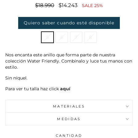
Precio
$18.990
Precio
$14.243
SALE 25%
habitual
de
oferta
Quiero saber cuando esté disponible
TITLE
5
6
7
8
Nos encanta este anillo que forma parte de nuestra
colección Water Friendly. Combínalo y luce tus manos con
estilo.
Sin níquel.
Para ver tu talla haz click
aquí
MATERIALES
MEDIDAS
CANTIDAD