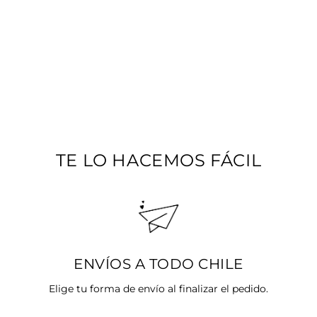
ANILLO PELOTITAS
DE ACERO
BAÑADO EN ORO
Precio
$18.990
Precio
Desde
$14.243
habitual
SALE 25%
de
oferta
TE LO HACEMOS FÁCIL
ENVÍOS A TODO CHILE
Elige tu forma de envío al finalizar el pedido.