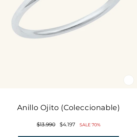
CE
(E
Anillo Ojito (Coleccionable)
Precio
$13.990
Precio
$4.197
SALE 70%
habitual
de
oferta