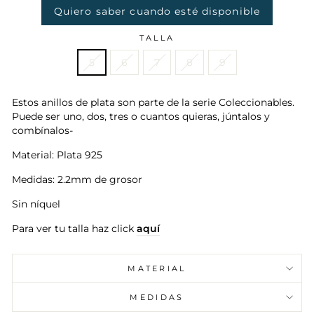
Quiero saber cuando esté disponible
TALLA
5
6
7
8
9
Estos anillos de plata son parte de la serie Coleccionables.
Puede ser uno, dos, tres o cuantos quieras, júntalos y
combínalos-
Material: Plata 925
Medidas: 2.2mm de grosor
Sin níquel
Para ver tu talla haz click
aquí
MATERIAL
MEDIDAS