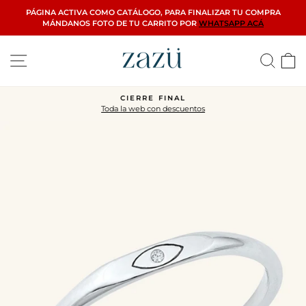
Ir
PÁGINA ACTIVA COMO CATÁLOGO, PARA FINALIZAR TU COMPRA
directamente
MÁNDANOS FOTO DE TU CARRITO POR
WHATSAPP ACÁ
al
contenido
Navegación
Busca
C
CIERRE FINAL
Toda la web con descuentos
diapositivas
pausa