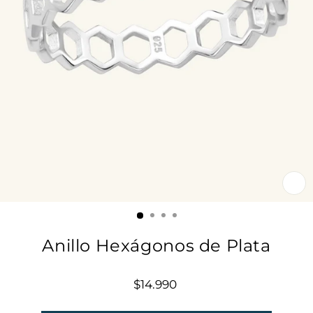
CE
(E
Anillo Hexágonos de Plata
Precio
$14.990
habitual