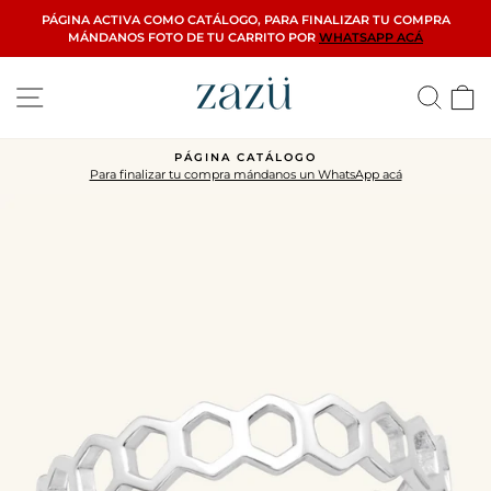
Ir
PÁGINA ACTIVA COMO CATÁLOGO, PARA FINALIZAR TU COMPRA
directamente
MÁNDANOS FOTO DE TU CARRITO POR
WHATSAPP ACÁ
al
contenido
Navegación
Busca
C
PÁGINA CATÁLOGO
Para finalizar tu compra mándanos un WhatsApp acá
diapositivas
pausa