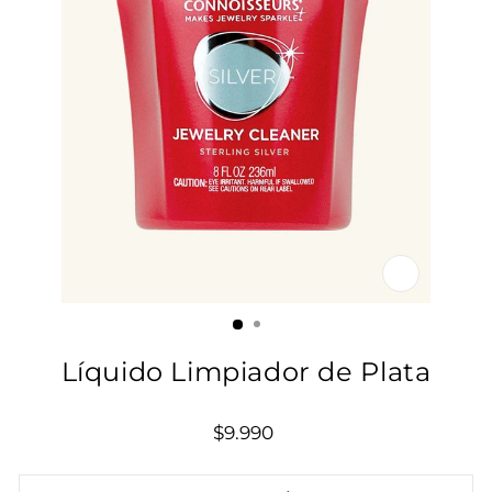
CERRAR
(ESC)
Líquido Limpiador de Plata
Precio
$9.990
habitual