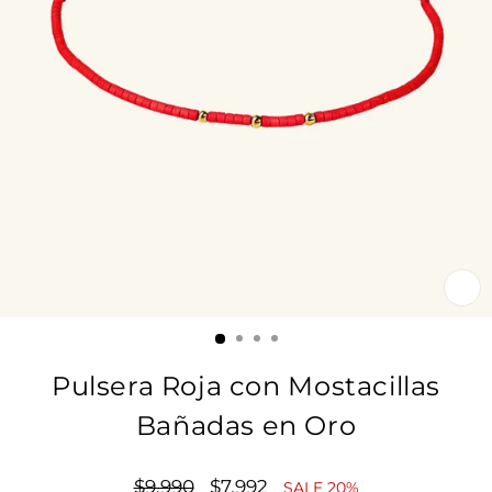
CE
(E
Pulsera Roja con Mostacillas
Bañadas en Oro
Precio
$9.990
Precio
$7.992
SALE 20%