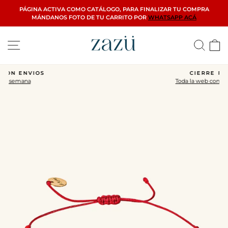
Ir
PÁGINA ACTIVA COMO CATÁLOGO, PARA FINALIZAR TU COMPRA
directamente
MÁNDANOS FOTO DE TU CARRITO POR
WHATSAPP ACÁ
al
contenido
Navegación
Busca
C
CIERRE FINAL
Toda la web con descuentos
diapositivas
pausa