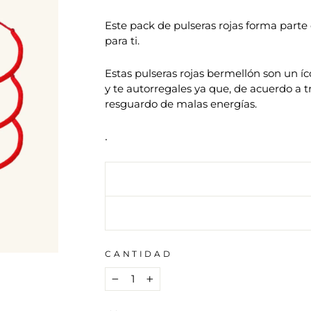
habitual
de
oferta
Este pack de pulseras rojas forma part
para ti.
Estas pulseras rojas bermellón son un í
y te autorregales
ya que, de acuerdo a t
resguardo de malas energías.
.
CANTIDAD
−
+