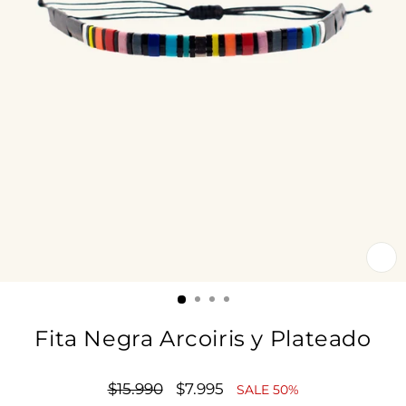
CE
(E
Fita Negra Arcoiris y Plateado
Precio
$15.990
Precio
$7.995
SALE 50%
habitual
de