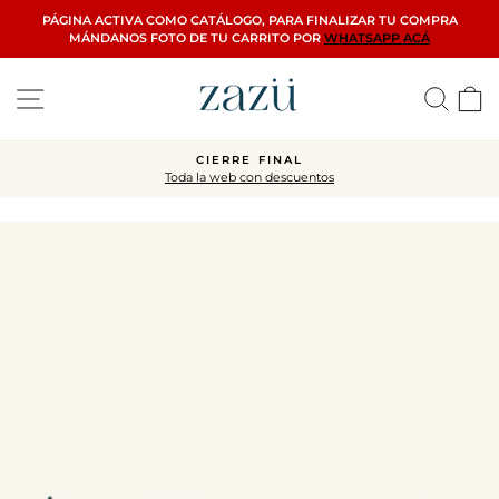
Ir
PÁGINA ACTIVA COMO CATÁLOGO, PARA FINALIZAR TU COMPRA
directamente
MÁNDANOS FOTO DE TU CARRITO POR
WHATSAPP ACÁ
al
contenido
Navegación
Busca
C
CIERRE FINAL
Toda la web con descuentos
diapositivas
pausa