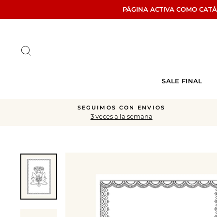
Ir
PÁGINA ACTIVA COMO CAT
directamente
al
contenido
Buscar
SALE FINAL
SEGUIMOS CON ENVIOS
3 veces a la semana