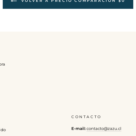
VOLVER A PRECIO COMPARACION $0
pra
CONTACTO
E-mail:
contacto@zazu.cl
ido