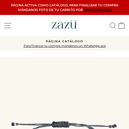
Ir
PÁGINA ACTIVA COMO CATÁLOGO, PARA FINALIZAR TU COMPRA
directamente
MÁNDANOS FOTO DE TU CARRITO POR
WHATSAPP ACÁ
al
contenido
Navegación
Busca
C
PÁGINA CATÁLOGO
Para finalizar tu compra mándanos un WhatsApp acá
diapositivas
pausa