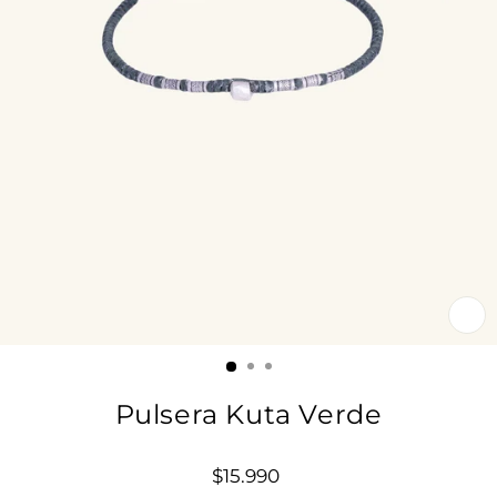
CE
(E
Pulsera Kuta Verde
Precio
$15.990
habitual