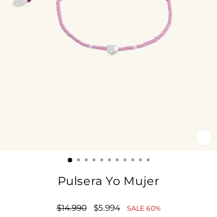
CE
(E
Pulsera Yo Mujer
Precio
$14.990
Precio
$5.994
SALE 60%
habitual
de