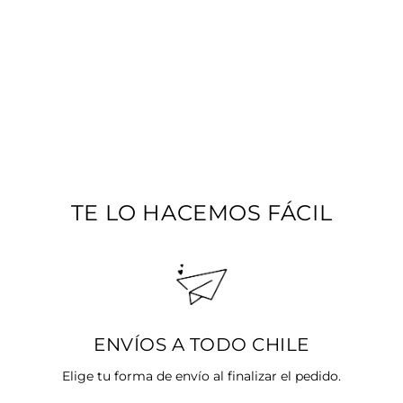
PULSERA YO
MUJER
Precio
$14.990
Precio
$5.994
habitual
SALE 60%
de
oferta
TE LO HACEMOS FÁCIL
ENVÍOS A TODO CHILE
Elige tu forma de envío al finalizar el pedido.