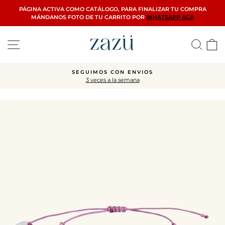
Ir
PÁGINA ACTIVA COMO CATÁLOGO, PARA FINALIZAR TU COMPRA
directamente
MÁNDANOS FOTO DE TU CARRITO POR
WHATSAPP ACÁ
al
contenido
Navegación
Busca
C
CIERRE FINAL
Toda la web con descuentos
diapositivas
pausa