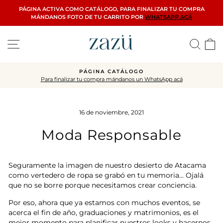
Ir
PÁGINA ACTIVA COMO CATÁLOGO, PARA FINALIZAR TU COMPRA
directamente
MÁNDANOS FOTO DE TU CARRITO POR
WHATSAPP ACÁ
al
contenido
Navegación
Busca
C
PÁGINA CATÁLOGO
Para finalizar tu compra mándanos un WhatsApp acá
diapositivas
pausa
16 de noviembre, 2021
Moda Responsable
Seguramente la imagen de nuestro desierto de Atacama
como vertedero de ropa se grabó en tu memoria... Ojalá
que no se borre porque necesitamos crear conciencia.
Por eso, ahora que ya estamos con muchos eventos, se
acerca el fin de año, graduaciones y matrimonios, es el
mejor momento para planificar nuestros looks y hacernos