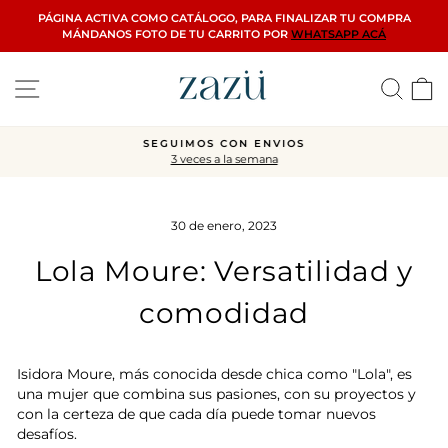
Ir
PÁGINA ACTIVA COMO CATÁLOGO, PARA FINALIZAR TU COMPRA
directamente
MÁNDANOS FOTO DE TU CARRITO POR
WHATSAPP ACÁ
al
contenido
Navegación
Busca
C
SEGUIMOS CON ENVIOS
3 veces a la semana
diapositivas
pausa
30 de enero, 2023
Lola Moure: Versatilidad y
comodidad
Isidora Moure, más conocida desde chica como "Lola", es
una mujer que combina sus pasiones, con su proyectos y
con la certeza de que cada día puede tomar nuevos
desafíos.