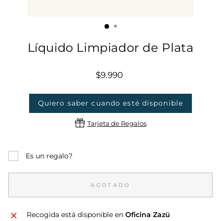
Líquido Limpiador de Plata
Precio
$9.990
habitual
Quiero saber cuando esté disponible
Tarjeta de Regalos
Es un regalo?
AGOTADO
Recogida está disponible en
Oficina Zazü