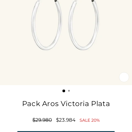
CE
(E
Pack Aros Victoria Plata
Precio
$29.980
Precio
$23.984
SALE 20%
habitual
de
oferta