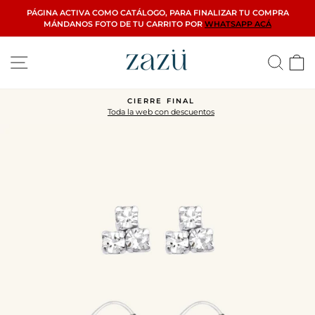
Ir
PÁGINA ACTIVA COMO CATÁLOGO, PARA FINALIZAR TU COMPRA
directamente
MÁNDANOS FOTO DE TU CARRITO POR
WHATSAPP ACÁ
al
contenido
Navegación
Busca
C
CIERRE FINAL
Toda la web con descuentos
diapositivas
pausa