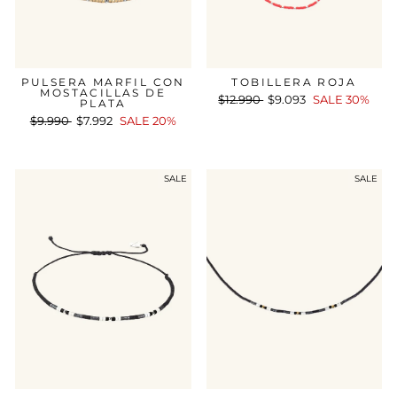
PULSERA MARFIL CON
TOBILLERA ROJA
MOSTACILLAS DE
Precio
$12.990
Precio
$9.093
SALE 30%
PLATA
habitual
de
Precio
$9.990
Precio
$7.992
SALE 20%
oferta
habitual
de
oferta
SALE
SALE