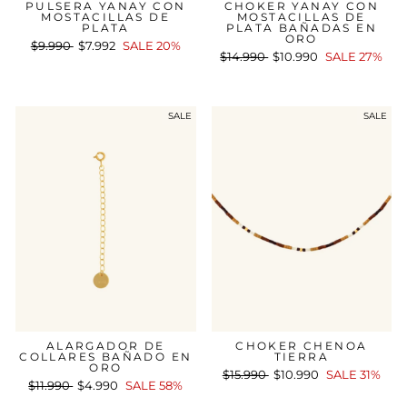
PULSERA YANAY CON
CHOKER YANAY CON
MOSTACILLAS DE
MOSTACILLAS DE
PLATA
PLATA BAÑADAS EN
ORO
Precio
$9.990
Precio
$7.992
SALE 20%
Precio
$14.990
Precio
$10.990
SALE 27%
habitual
de
habitual
de
oferta
oferta
SALE
SALE
ALARGADOR DE
CHOKER CHENOA
COLLARES BAÑADO EN
TIERRA
ORO
Precio
$15.990
Precio
$10.990
SALE 31%
Precio
$11.990
Precio
$4.990
SALE 58%
habitual
de
habitual
de
oferta