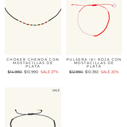
CHOKER CHENOA CON
PULSERA IKI ROJA CON
MOSTACILLAS DE
MOSTACILLAS DE
PLATA
PLATA
Precio
$14.990
Precio
$10.990
SALE 27%
Precio
$12.990
Precio
$10.392
SALE 20%
habitual
de
habitual
de
oferta
oferta
SALE