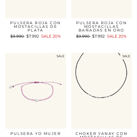
PULSERA ROJA CON
PULSERA ROJA CON
MOSTACILLAS DE
MOSTACILLAS
PLATA
BAÑADAS EN ORO
Precio
$9.990
Precio
$7.992
SALE 20%
Precio
$9.990
Precio
$7.992
SALE 20%
habitual
de
habitual
de
oferta
oferta
SALE
SALE
PULSERA YO MUJER
CHOKER YANAY CON