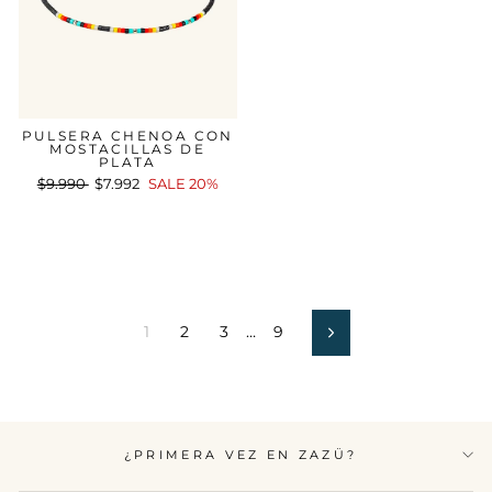
PULSERA CHENOA CON
MOSTACILLAS DE
PLATA
Precio
$9.990
Precio
$7.992
SALE 20%
habitual
de
oferta
1
2
3
…
9
Siguiente
¿PRIMERA VEZ EN ZAZÜ?