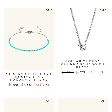
oferta
SALE
SALE
COLLAR CUERDA
CHUNKY BAÑADO EN
PLATA
Precio
$31.990
Precio
$7.990
SALE 75%
PULSERA CELESTE CON
habitual
de
MOSTACILLAS
BAÑADAS EN ORO
oferta
Precio
$9.990
Precio
$7.992
SALE 20%
habitual
de
oferta
SALE
SALE