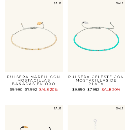
SALE
SALE
PULSERA MARFIL CON
PULSERA CELESTE CON
MOSTACILLAS
MOSTACILLAS DE
BAÑADAS EN ORO
PLATA
Precio
$9.990
Precio
$7.992
SALE 20%
Precio
$9.990
Precio
$7.992
SALE 20%
habitual
de
habitual
de
oferta
oferta
SALE
SALE