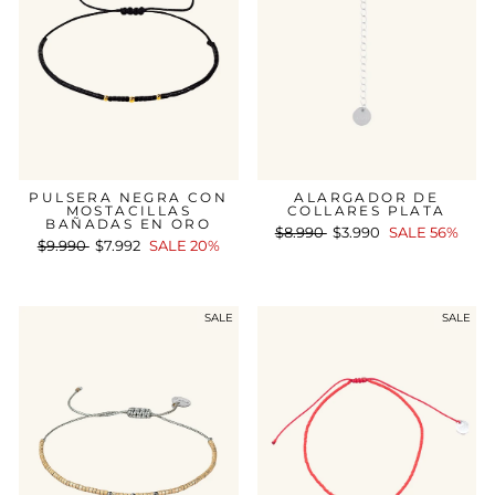
PULSERA NEGRA CON
ALARGADOR DE
MOSTACILLAS
COLLARES PLATA
BAÑADAS EN ORO
Precio
$8.990
Precio
$3.990
SALE 56%
Precio
$9.990
Precio
$7.992
SALE 20%
habitual
de
habitual
de
oferta
oferta
SALE
SALE