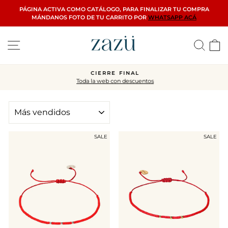
Ir
PÁGINA ACTIVA COMO CATÁLOGO, PARA FINALIZAR TU COMPRA
directamente
MÁNDANOS FOTO DE TU CARRITO POR
WHATSAPP ACÁ
al
contenido
Navegación
Busca
C
CIERRE FINAL
Toda la web con descuentos
diapositivas
pausa
ORDENAR
SALE
SALE