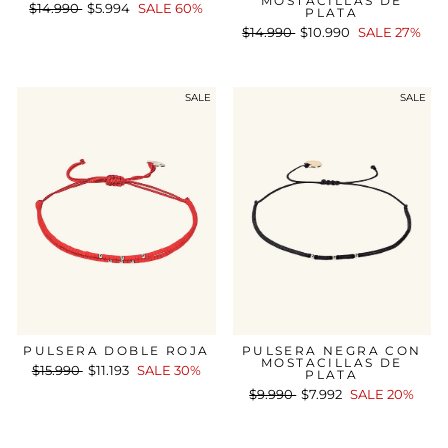
MOSTACILLAS DE
Precio
$14.990
Precio
$5.994
SALE 60%
PLATA
habitual
de
Precio
$14.990
Precio
$10.990
SALE 27%
oferta
habitual
de
oferta
SALE
SALE
PULSERA DOBLE ROJA
PULSERA NEGRA CON
MOSTACILLAS DE
Precio
$15.990
Precio
$11.193
SALE 30%
PLATA
habitual
de
Precio
$9.990
Precio
$7.992
SALE 20%
oferta
habitual
de
oferta