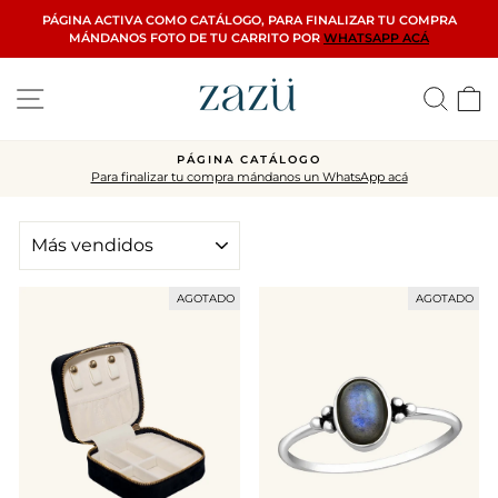
Ir
PÁGINA ACTIVA COMO CATÁLOGO, PARA FINALIZAR TU COMPRA
directamente
MÁNDANOS FOTO DE TU CARRITO POR
WHATSAPP ACÁ
al
contenido
Navegación
Busca
C
PÁGINA CATÁLOGO
S
inalizar tu compra mándanos un WhatsApp acá
diapositivas
pausa
ORDENAR
AGOTADO
AGOTADO