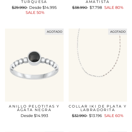
TURQUESA
AMATISTA
Precio
$29.990
Precio
Desde
$14.995
Precio
$38.990
Precio
$7.798
SALE 80%
habitual
SALE 50%
de
habitual
de
oferta
oferta
AGOTADO
AGOTADO
ANILLO PELOTITAS Y
COLLAR IKI DE PLATA Y
ÁGATA NEGRA
LABRADORITA
Desde
$14.993
Precio
$32.990
Precio
$13.196
SALE 60%
habitual
de
oferta