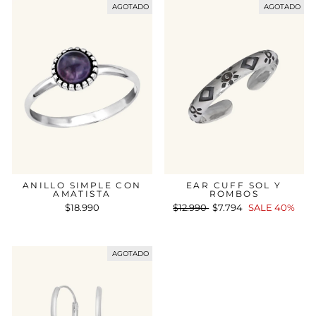
AGOTADO
AGOTADO
ANILLO SIMPLE CON
EAR CUFF SOL Y
AMATISTA
ROMBOS
$18.990
Precio
$12.990
Precio
$7.794
SALE 40%
habitual
de
oferta
AGOTADO