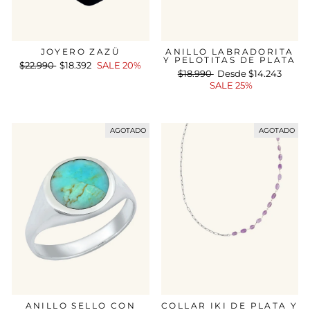
JOYERO ZAZÜ
ANILLO LABRADORITA
Y PELOTITAS DE PLATA
Precio
$22.990
Precio
$18.392
SALE 20%
Precio
$18.990
Precio
Desde
$14.243
habitual
de
habitual
SALE 25%
de
oferta
oferta
AGOTADO
AGOTADO
ANILLO SELLO CON
COLLAR IKI DE PLATA Y