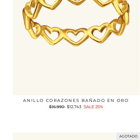
ANILLO CORAZONES BAÑADO EN ORO
Precio
$16.990
Precio
$12.743
SALE 25%
habitual
de
oferta
AGOTADO