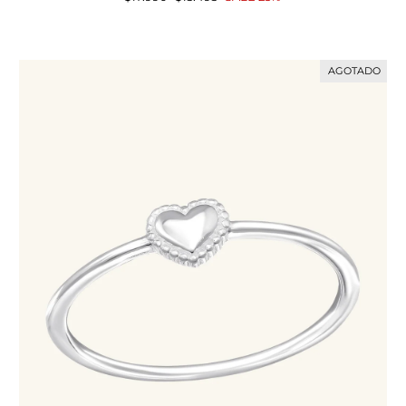
habitual
de
oferta
AGOTADO