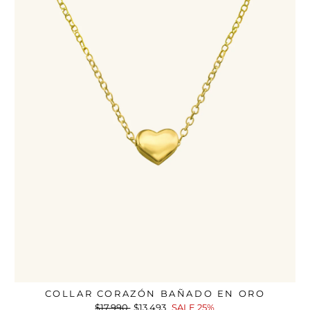
COLLAR CORAZÓN BAÑADO EN ORO
Precio
$17.990
Precio
$13.493
SALE 25%