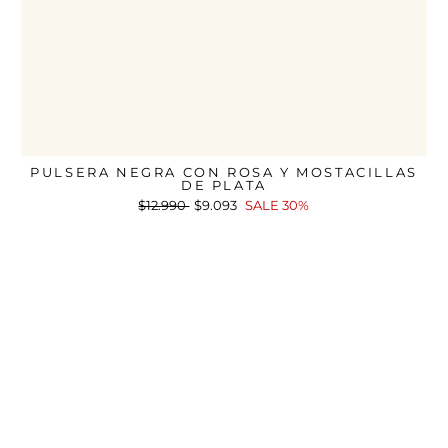
PULSERA NEGRA CON ROSA Y MOSTACILLAS
DE PLATA
Precio
$12.990
Precio
$9.093
SALE 30%
habitual
de
oferta