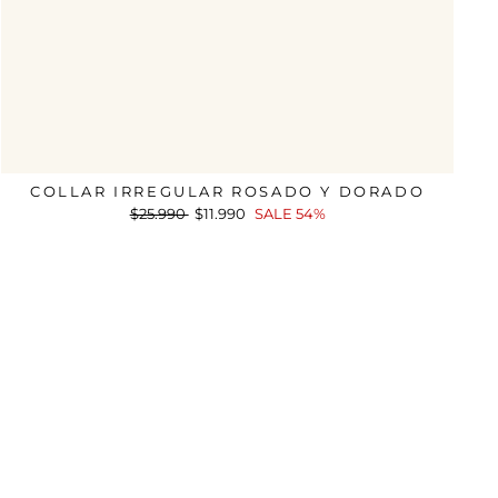
COLLAR IRREGULAR ROSADO Y DORADO
Precio
$25.990
Precio
$11.990
SALE 54%
habitual
de
oferta