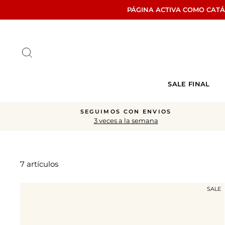
Ir
PÁGINA ACTIVA COMO CAT
directamente
al
contenido
Buscar
SALE FINAL
SEGUIMOS CON ENVIOS
3 veces a la semana
7 artículos
SALE