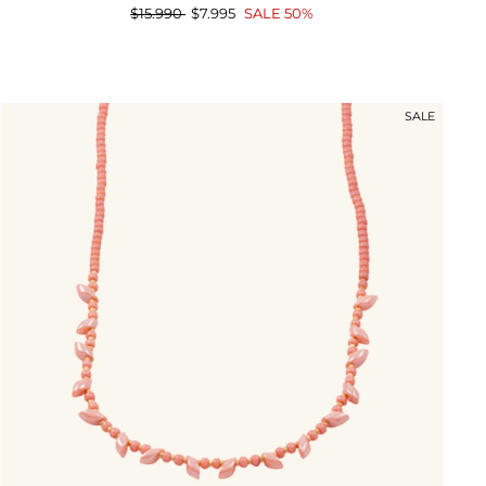
Precio
$15.990
Precio
$7.995
SALE 50%
habitual
de
oferta
SALE