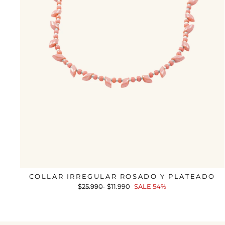
COLLAR IRREGULAR ROSADO Y PLATEADO
Precio
$25.990
Precio
$11.990
SALE 54%
habitual
de
oferta