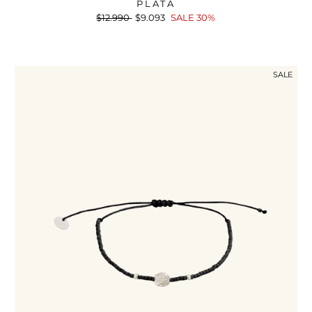
PLATA
Precio
$12.990
Precio
$9.093
SALE 30%
habitual
de
oferta
SALE