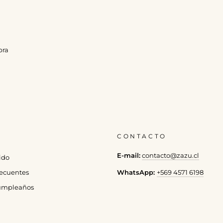
pra
CONTACTO
E-mail:
contacto@zazu.cl
ido
WhatsApp:
+569 4571 6198
ecuentes
cumpleaños