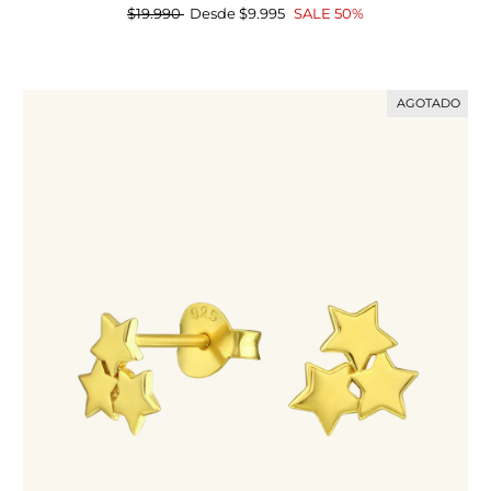
Precio
$19.990
Precio
Desde
$9.995
SALE 50%
habitual
de
oferta
AGOTADO