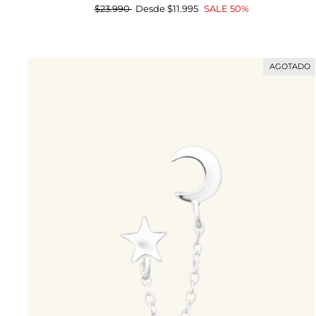
Precio
$23.990
Precio
Desde
$11.995
SALE 50%
habitual
de
oferta
AGOTADO