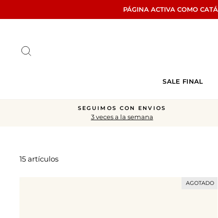
Ir
PÁGINA ACTIVA COMO CAT
directamente
al
contenido
Buscar
SALE FINAL
SEGUIMOS CON ENVIOS
3 veces a la semana
15 artículos
AGOTADO