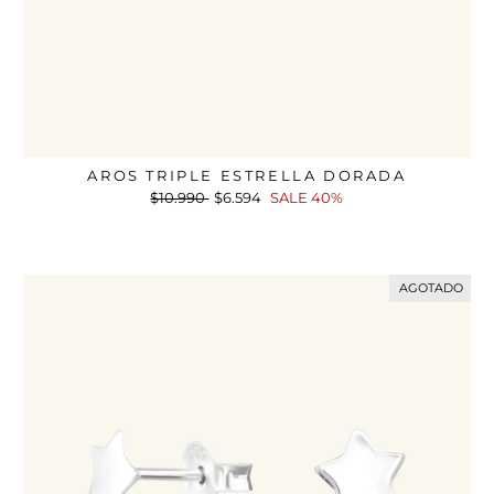
AROS TRIPLE ESTRELLA DORADA
Precio
$10.990
Precio
$6.594
SALE 40%
habitual
de
oferta
AGOTADO