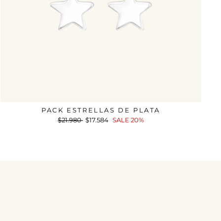
PACK ESTRELLAS DE PLATA
Precio
$21.980
Precio
$17.584
SALE 20%
habitual
de
oferta