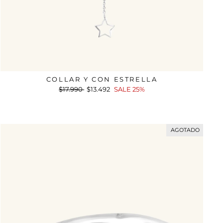
COLLAR Y CON ESTRELLA
Precio
$17.990
Precio
$13.492
SALE 25%
habitual
de
oferta
AGOTADO