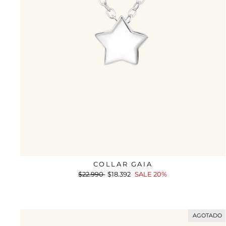
COLLAR GAIA
Precio
$22.990
Precio
$18.392
SALE 20%
habitual
de
oferta
AGOTADO