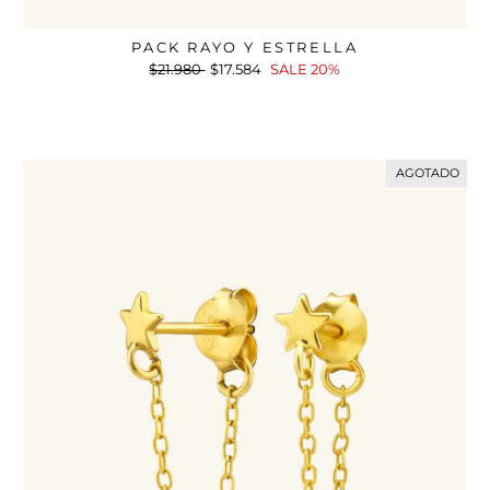
PACK RAYO Y ESTRELLA
Precio
$21.980
Precio
$17.584
SALE 20%
habitual
de
oferta
AGOTADO