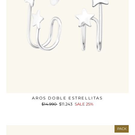
AROS DOBLE ESTRELLITAS
Precio
$14.990
Precio
$11.243
SALE 25%
habitual
de
oferta
PACK