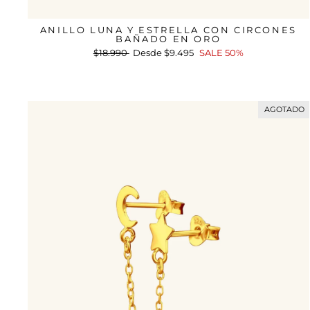
ANILLO LUNA Y ESTRELLA CON CIRCONES
BAÑADO EN ORO
Precio
$18.990
Precio
Desde
$9.495
SALE 50%
habitual
de
oferta
AGOTADO