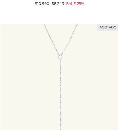
Precio
$10.990
Precio
$8.243
SALE 25%
habitual
de
oferta
AGOTADO