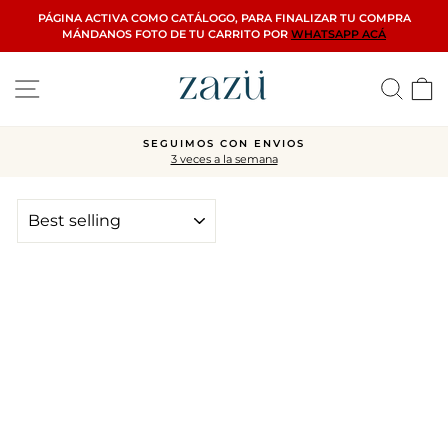
Skip
PÁGINA ACTIVA COMO CATÁLOGO, PARA FINALIZAR TU COMPRA
to
MÁNDANOS FOTO DE TU CARRITO POR
WHATSAPP ACÁ
content
Site navigation
Searc
C
SEGUIMOS CON ENVIOS
3 veces a la semana
Pause
slideshow
SORT